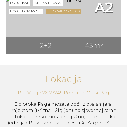
A2
DRUGI KAT
VELIKA TERASA
POGLED NA MORE
RENOVIRANO 2020
2+2
45m
2
Lokacija
Put Vrulje 26, 23249 Povljana, Otok Pag
Do otoka Paga možete doći iz dva smjera.
Trajektom (Prizna - Žigljen) na sjevernoj strani
otoka ili preko mosta na južnoj strani otoka
(odvojak Posedarje - autocesta A1 Zagreb-Split).