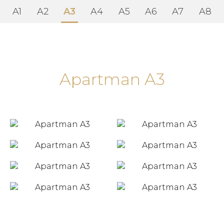
A1
A2
A3
A4
A5
A6
A7
A8
Apartman A3