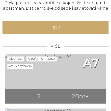
Pošaljite upit za razdoblje u kojem želite unajmiti
apartman. Dat ćemo sve od sebe i savjetovati vama
Upit
VIŠE
A7
PRVI KAT
SUNČANA STRANA
VELIKA TERASA
2
20m
2