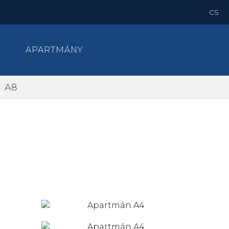
CS
APARTMÁNY
A8