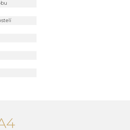
obu
stelí
A4