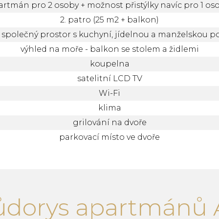
artmán pro 2 osoby + možnost přistýlky navíc pro 1 os
2. patro (25 m2 + balkon)
í společný prostor s kuchyní, jídelnou a manželskou po
výhled na moře - balkon se stolem a židlemi
koupelna
satelitní LCD TV
Wi-Fi
klima
grilování na dvoře
parkovací místo ve dvoře
ůdorys apartmánů 