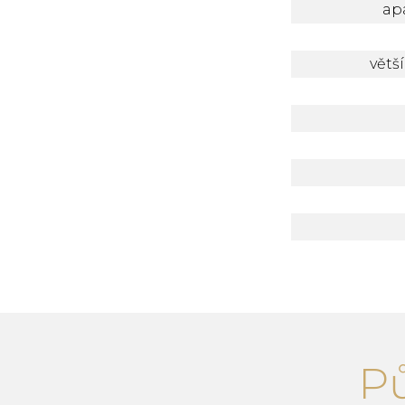
ap
větš
P