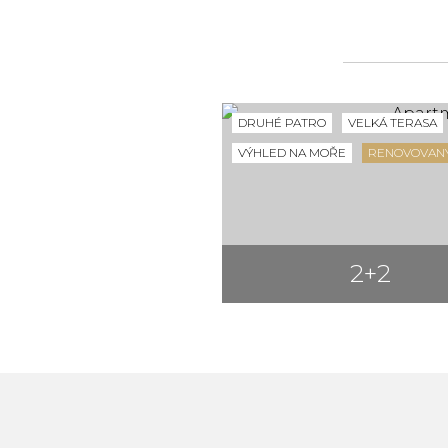
DRUHÉ PATRO
VELKÁ TERASA
VÝHLED NA MOŘE
RENOVOVANÝ
2+2