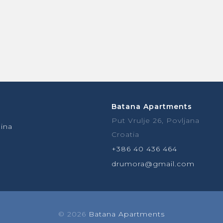
Batana Apartments
Put Vrulje 26, Povljana
ina
Croatia
+386 40 436 464
drumora@gmail.com
© 2026
Batana Apartments