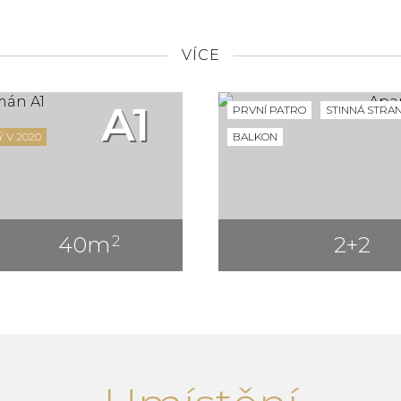
VÍCE
A1
PRVNÍ PATRO
STINNÁ STRA
 V 2020
BALKON
40m
2+2
2