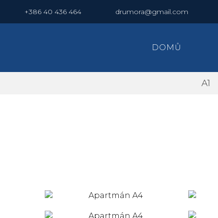
+386 40 436 464
drumora@gmail.com
DOMŮ
A1