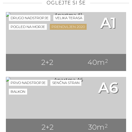
OGLEJTE SI ŠE
A1
DRUGO NADSTROPJE
VELIKA TERASA
POGLED NA MORJE
PRENOVLJEN 2020
2+2
40m
2
A6
PRVO NADSTROPJE
SENČNA STRAN
BALKON
2+2
30m
2