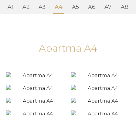
A1
A2
A3
A4
A5
A6
A7
A8
Apartma A4