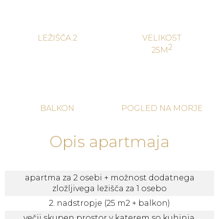
LEŽIŠČA 2
VELIKOST
25M
BALKON
POGLED NA MORJE
Opis apartmaja
apartma za 2 osebi + možnost dodatnega
zložljivega ležišča za 1 osebo
2. nadstropje (25 m2 + balkon)
večji skupen prostor v katerem so kuhinja,